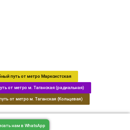
ный путь от метро Марксистская
ть от метро м. Таганская (радиальная)
уть от метро м. Таганская (Кольцевая)
сать нам в WhatsApp