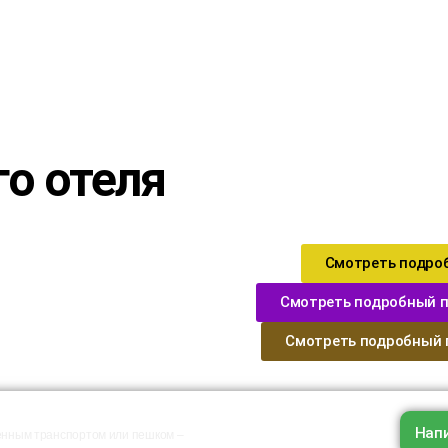
о отеля
Смотреть подроб
Смотреть подробный пу
Смотреть подробный п
Напи
венным транспортом или пешком –